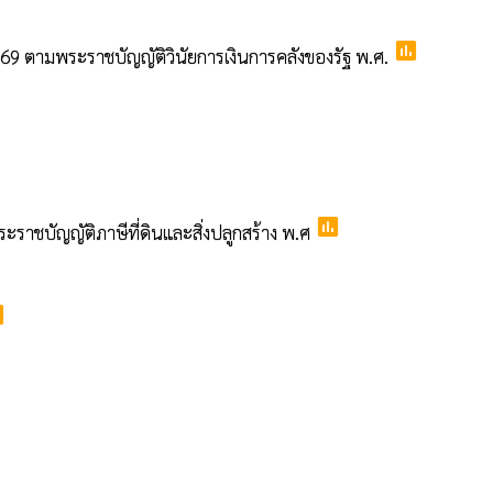
poll
 ตามพระราชบัญญัติวินัยการเงินการคลังของรัฐ พ.ศ.
poll
ราชบัญญัติภาษีที่ดินและสิ่งปลูกสร้าง พ.ศ
l
l