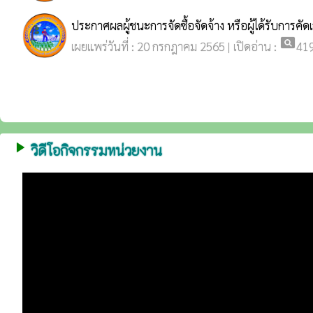
ประกาศผลผู้ชนะการจัดซื้อจัดจ้าง หรือผู้ได้รับการ
pageview
เผยแพร่วันที่ : 20 กรกฎาคม 2565 | เปิดอ่าน :
41
play_arrow
วิดีโอกิจกรรมหน่วยงาน