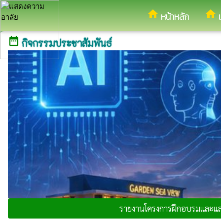
อำเภอหนองฮี จังหวัดร้อยเ
home
home
หน้าหลัก
date_range
กิจกรรมประชาสัมพันธ์
รายงานโครงการฝึกอบรมและแลกเ