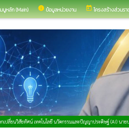
อ็ด
info
today
เมนูหลัก (Main)
ข้อมูลหน่วยงาน
โครงสร้างส่วนรา
ปลี่ยนวิสัยทัศน์ เทคโนโลยี นวัตกรรมและปัญญาประดิษฐ์ (AI) นาย