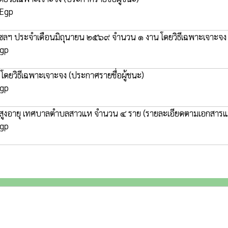
 Egp
ำมันดีเซลฯ ประจำเดือนมิถุนายน ๒๕๖๙ จำนวน ๑ งาน โดยวิธีเฉพาะเจาะจ
Egp
 โดยวิธีเฉพาะเจาะจง
(ประกาศรายชื่อผู้ชนะ)
Egp
ห้กับผู้สูงอายุ เทศบาลตำบลสาวแห จำนวน ๔ ราย (รายละเอียดตามเอกสาร
Egp