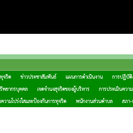
ทุจริต
ข่าวประชาสัมพันธ์
แผนการดำเนินงาน
การปฏิบัต
รัพยากรบุคคล
เจตจำนงสุจริตของผู้บริหาร
การประเมินความเส
มความโปร่งใสและป้องกันการทุจริต
พนักงานส่วนตำบล
สภา-