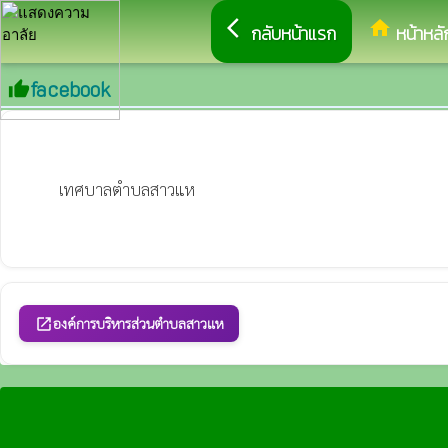
arrow_back_ios
home
กลับหน้าแรก
หน้าหลั
facebook
thumb_up
เทศบาลตำบลสาวแห
องค์การบริหารส่วนตำบลสาวแห
open_in_new