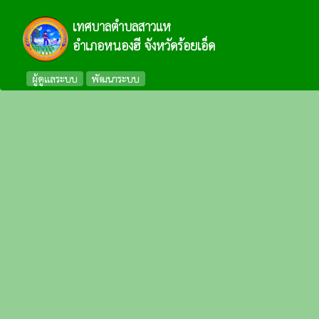
เทศบาลตำบลสาวแห
อำเภอหนองฮี จังหวัดร้อยเอ็ด
ผู้ดูแลระบบ
พัฒนาระบบ