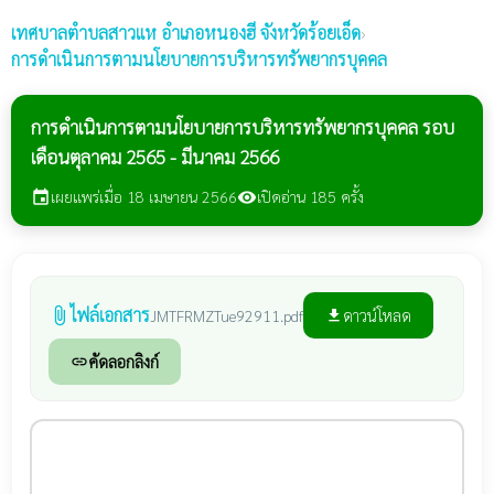
เทศบาลตำบลสาวแห
อำเภอหนองฮี จังหวัดร้อยเอ็ด
›
การดำเนินการตามนโยบายการบริหารทรัพยากรบุคคล
การดำเนินการตามนโยบายการบริหารทรัพยากรบุคคล รอบ
เดือนตุลาคม 2565 - มีนาคม 2566
เผยแพร่เมื่อ 18 เมษายน 2566
เปิดอ่าน 185 ครั้ง
event
visibility
ไฟล์เอกสาร
attach_file
ดาวน์โหลด
JMTFRMZTue92911.pdf
file_download
คัดลอกลิงก์
link